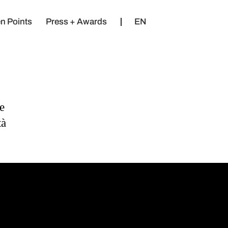
n Points
Press + Awards
EN
e
tà