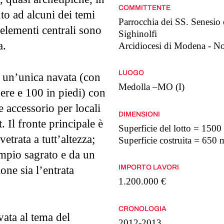
COMMITTENTE
nto ad alcuni dei temi
Parrocchia dei SS. Senesi
; elementi centrali sono
Sighinolfi
a.
Arcidiocesi di Modena - N
LUOGO
 un’unica navata (con
Medolla –MO (I)
dere e 100 in piedi) con
 accessorio per locali
DIMENSIONI
. Il fronte principale è
Superficie del lotto = 150
etrata a tutt’altezza;
Superficie costruita = 650
ampio sagrato e da un
IMPORTO LAVORI
one sia l’entrata
1.200.000 €
CRONOLOGIA
vata al tema del
2012-2013