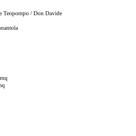
o e Teopompo / Don Davide
onantola
0 mq
 mq