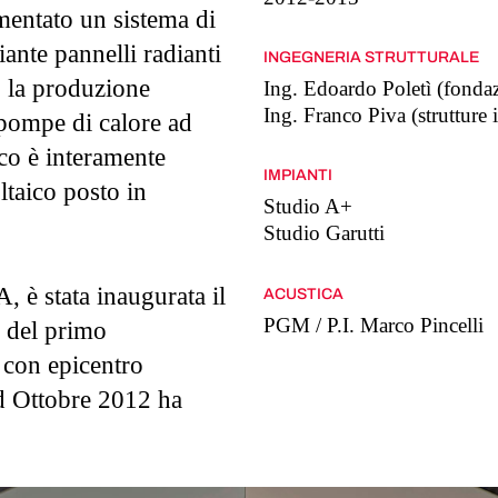
mentato un sistema di
ante pannelli radianti
INGEGNERIA STRUTTURALE
; la produzione
Ing. Edoardo Poletì (fondaz
Ing. Franco Piva (strutture 
pompe di calore ad
ico è interamente
IMPIANTI
taico posto in
Studio A+
Studio Garutti
A, è stata inaugurata il
ACUSTICA
PGM / P.I. Marco Pincelli
 del primo
a con epicentro
ad Ottobre 2012 ha