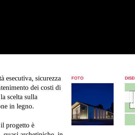
tà esecutiva, sicurezza
FOTO
DISE
ntenimento dei costi di
la scelta sulla
one in legno.
il progetto è
, quasi archetipiche, in