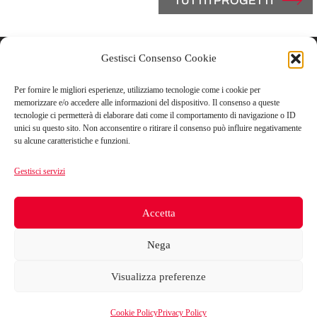
TUTTI I PROGETTI
Gestisci Consenso Cookie
Contatti
Per fornire le migliori esperienze, utilizziamo tecnologie come i cookie per
Vicolo Del Carmine, 3
memorizzare e/o accedere alle informazioni del dispositivo. Il consenso a queste
tecnologie ci permetterà di elaborare dati come il comportamento di navigazione o ID
43121 Parma, Italy
unici su questo sito. Non acconsentire o ritirare il consenso può influire negativamente
su alcune caratteristiche e funzioni.
T +39.0521.506851
Gestisci servizi
F +39.0521.1813182
Accetta
info@marazziarchitetti.com
Nega
Visualizza preferenze
Marazzi Architetti, All rights reserved. P. IVA 04513710964 -
Cookie Policy
Privacy Policy
Privacy Policy
-
Cookie Policy
- Design and development by
Leftloft