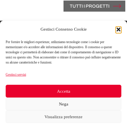
TUTTI I PROGETTI
Gestisci Consenso Cookie
Contatti
Per fornire le migliori esperienze, utilizziamo tecnologie come i cookie per
Vicolo Del Carmine, 3
memorizzare e/o accedere alle informazioni del dispositivo. Il consenso a queste
tecnologie ci permetterà di elaborare dati come il comportamento di navigazione o ID
43121 Parma, Italy
unici su questo sito. Non acconsentire o ritirare il consenso può influire negativamente
su alcune caratteristiche e funzioni.
T +39.0521.506851
Gestisci servizi
F +39.0521.1813182
Accetta
info@marazziarchitetti.com
Nega
Visualizza preferenze
Marazzi Architetti, All rights reserved. P. IVA 04513710964 -