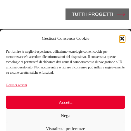
TUTTI I PROGETTI
Gestisci Consenso Cookie
Contatti
Per fornire le migliori esperienze, utilizziamo tecnologie come i cookie per
Vicolo Del Carmine, 3
memorizzare e/o accedere alle informazioni del dispositivo. Il consenso a queste
tecnologie ci permetterà di elaborare dati come il comportamento di navigazione o ID
43121 Parma, Italy
unici su questo sito. Non acconsentire o ritirare il consenso può influire negativamente
su alcune caratteristiche e funzioni.
T +39.0521.506851
Gestisci servizi
F +39.0521.1813182
Accetta
info@marazziarchitetti.com
Nega
Visualizza preferenze