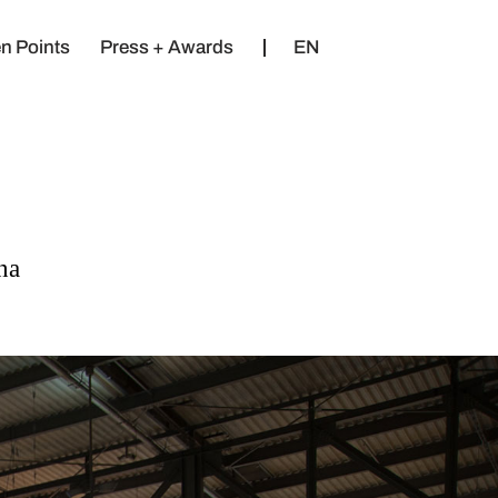
n Points
Press + Awards
EN
una