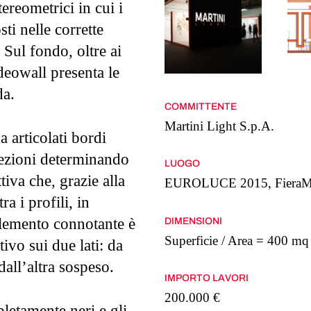
tereometrici in cui i
sti nelle corrette
 Sul fondo, oltre ai
deowall presenta le
da.
COMMITTENTE
Martini Light S.p.A.
a articolati bordi
sezioni determinando
LUOGO
tiva che, grazie alla
EUROLUCE 2015, FieraMila
a i profili, in
elemento connotante è
DIMENSIONI
Superficie / Area = 400 mq
tivo sui due lati: da
dall’altra sospeso.
IMPORTO LAVORI
200.000 €
pletamente neri e gli