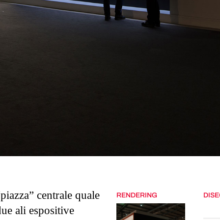
“piazza” centrale quale
RENDERING
DISE
due ali espositive