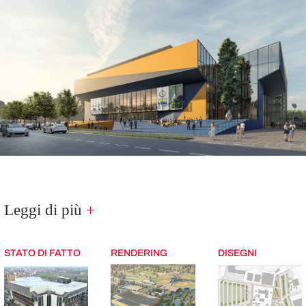
Leggi di più
+
STATO DI FATTO
RENDERING
DISEGNI